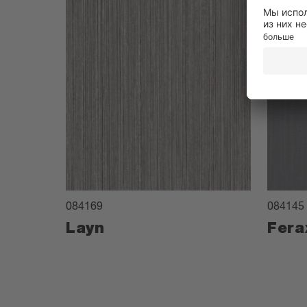
084169
084145
Layn
Fera