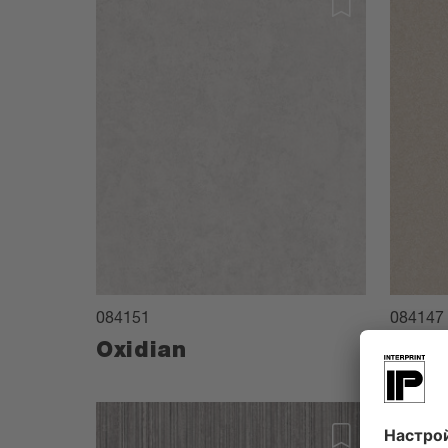
084151
084147
Oxidian
Cort