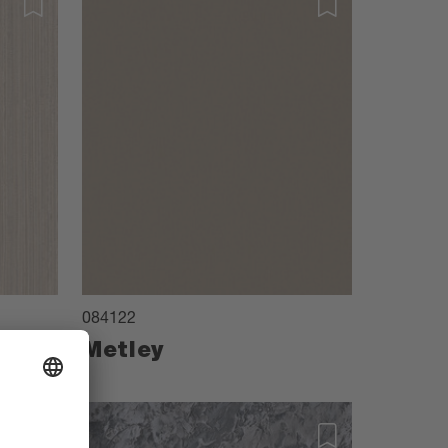
084122
Metley