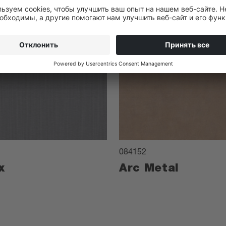
084152
x
Arc Metal