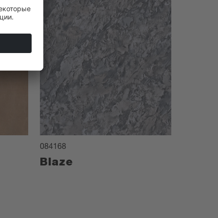
084168
Blaze