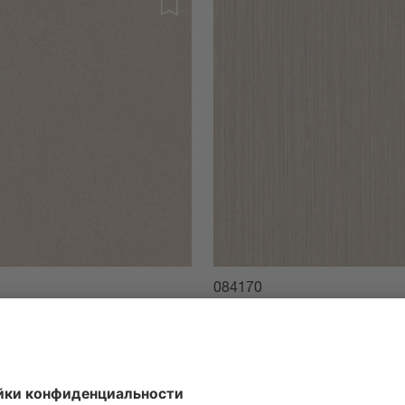
084170
en
Tayo