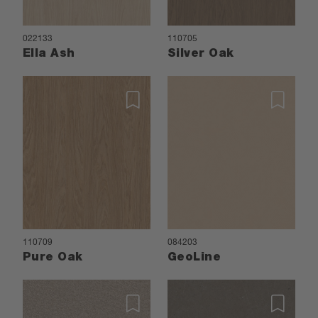
022133
110705
Ella Ash
Silver Oak
110709
084203
Pure Oak
GeoLine