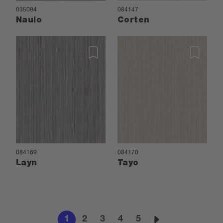
035094
084147
Naulo
Corten
084169
084170
Layn
Tayo
1
2
3
4
5