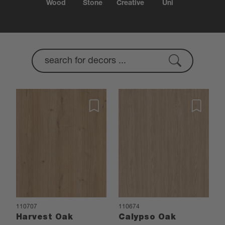
Wood
Stone
Creative
Uni
110707
110674
Harvest Oak
Calypso Oak