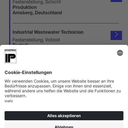
Festanstellung, Schicht
Produktion
Arnsberg, Deutschland
Industrial Wastewater Technician
Festanstellung, Vollzeit
Technik
Pittsfield, Vereinigte Staaten
Engraving Plating Technician
Festanstellung, Vollzeit
Produktion
Pittsfield, Vereinigte Staaten
1
2