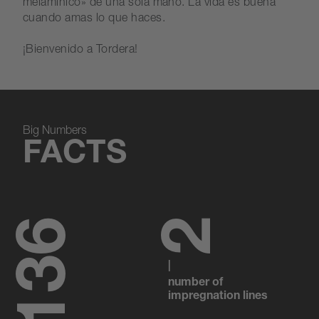
melamínico» de una sola mano. La vida es buena
cuando amas lo que haces.
¡Bienvenido a Tordera!
Big Numbers
FACTS
138
2
|
number of
impregnation lines