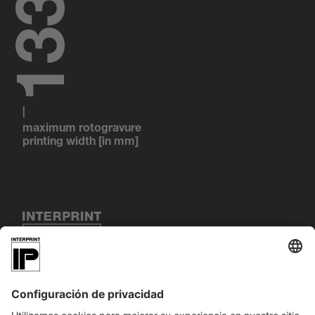
1446
|
maximum rotogravure
printing width [in mm]