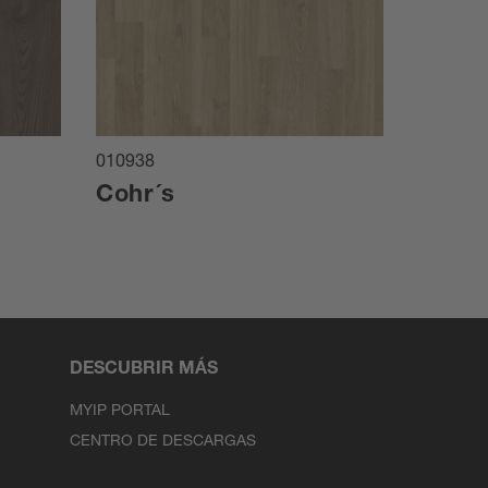
010938
010910
Cohr´s
Villa
DESCUBRIR MÁS
MYIP PORTAL
CENTRO DE DESCARGAS