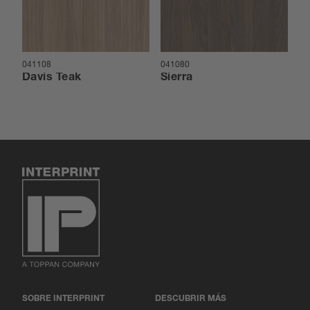
041108
041080
04
Davis Teak
Sierra
R
SOBRE INTERPRINT
DESCUBRIR MÁS