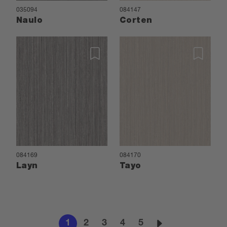
035094
084147
Naulo
Corten
084169
084170
Layn
Tayo
1
2
3
4
5