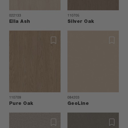
022133
110705
Ella Ash
Silver Oak
110709
084203
Pure Oak
GeoLine