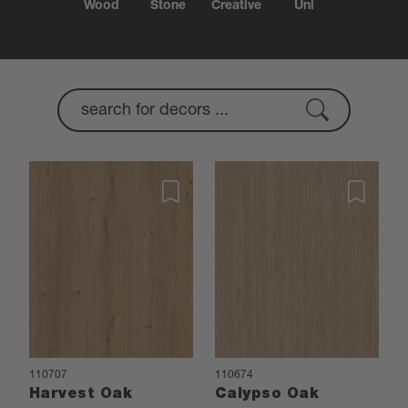
Wood
Stone
Creative
Uni
110707
110674
Harvest Oak
Calypso Oak