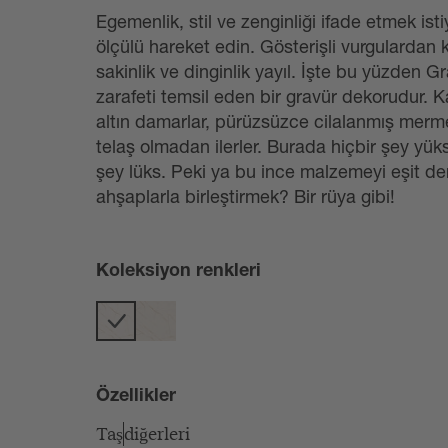
Egemenlik, stil ve zenginliği ifade etmek ist
ölçülü hareket edin. Gösterişli vurgulardan 
sakinlik ve dinginlik yayıl. İşte bu yüzden 
zarafeti temsil eden bir gravür dekorudur. 
altın damarlar, pürüzsüzce cilalanmış merm
telaş olmadan ilerler. Burada hiçbir şey yük
şey lüks. Peki ya bu ince malzemeyi eşit der
ahşaplarla birleştirmek? Bir rüya gibi!
Koleksiyon renkleri
Özellikler
Taş
diğerleri