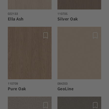
022133
110705
Ella Ash
Silver Oak
110709
084203
Pure Oak
GeoLine