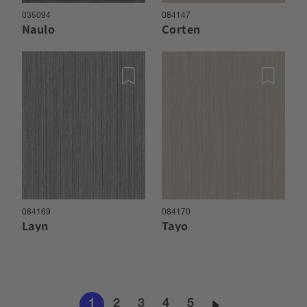
035094
084147
Naulo
Corten
084169
084170
Layn
Tayo
1
2
3
4
5