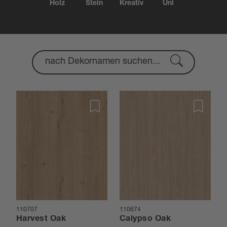
Holz
Stein
Kreativ
Uni
110707
110674
Harvest Oak
Calypso Oak