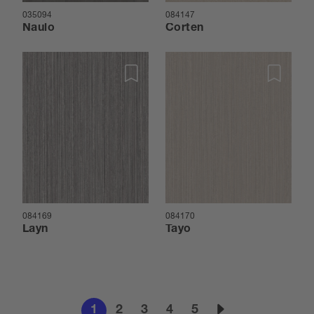
035094
084147
Naulo
Corten
084169
084170
Layn
Tayo
1
2
3
4
5