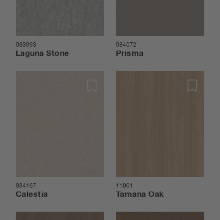
083993
084072
Laguna Stone
Prisma
084167
11061
Calestia
Tamana Oak