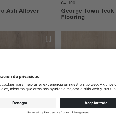
041100
ro Ash Allover
George Town Teak
Flooring