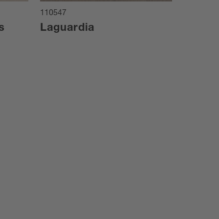
110547
s
Laguardia