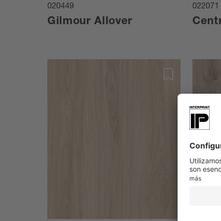
020449
022071
Gilmour Allover
Cent