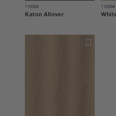
110390
110396
Katon Allover
Whit