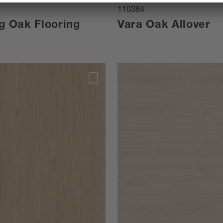
110384
g Oak Flooring
Vara Oak Allover