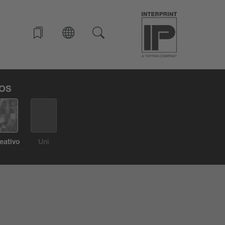
ÑOS
eativo
Uni