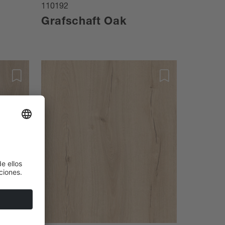
110192
Grafschaft Oak