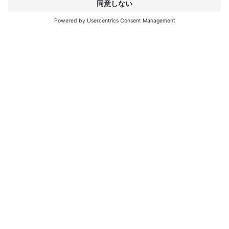
インタープリントについて
もっと見る
IP EDITIONS
ポータル
デコエクスプローラー
ダウンロードセンター
デコール印刷
プレスリリース
ロケーション