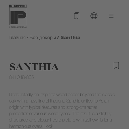
/ Santhia
Главная
/
Все декоры
SANTHIA
041048-005
Undoubtedly an inspiring wood decor beyond the classic
oak with a new line of thought. Santhia unites its Asian
origin with typical features and strong-character
properties of various wood types. The result is a slightly
structured and elegant pore picture with soft swirls for a
harmonious overall look.