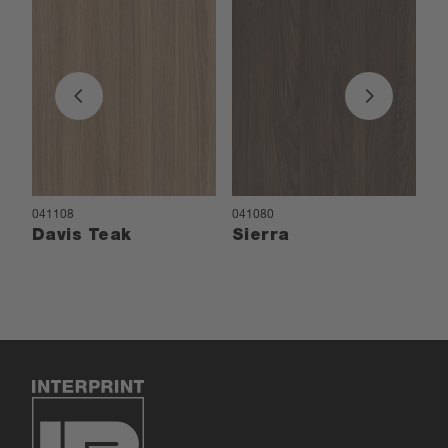
041108
041080
04
Davis Teak
Sierra
R