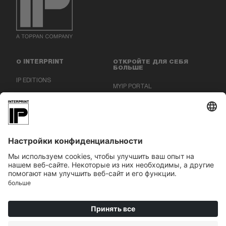
О INTERPRINT
ОТКРОЙТЕ ДЛЯ СЕБЯ
БОЛЬШЕ
IP EDITIONS
MYIP PORTAL
ЭКСПЕРТ ПО ДЕКОРУ
ЦЕНТР ЗАГРУЗОК
ДЕКОРАТИВНАЯ ПЕЧАТЬ
ПРЕСС-РЕЛИЗЫ
МЕСТОПОЛОЖЕНИЯ
|
|
ВЫХОДНЫЕ ДАННЫЕ
ОБЩИЙ РЕГЛАМЕНТ ПО ЗАЩИТЕ ДАННЫХ
|
ОБЩИЕ ПОЛОЖЕНИЯ И УСЛОВИЯ
COOKIES