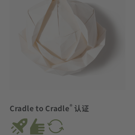
®
Cradle to Cradle
认证
​​​​​​ ​