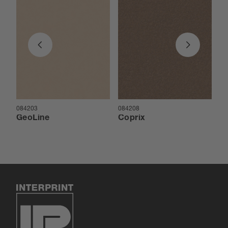
084203
084208
08
GeoLine
Coprix
P