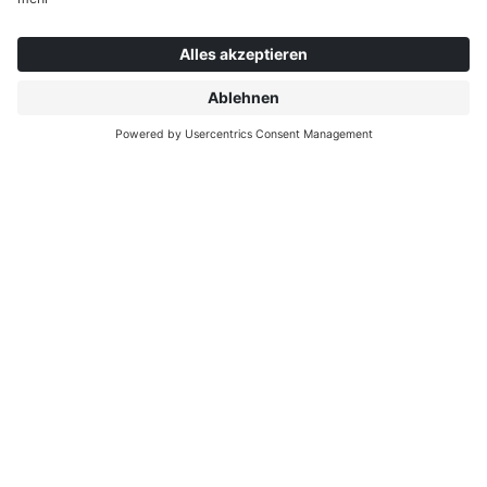
ÜBER INTERPRINT
MEHR ENTDECKEN
IP EDITIONS
MYIP PORTAL
DEKOR EXPLORER
DOWNLOAD CENTER
DEKORDRUCK
PRESSEMITTEILUNGEN