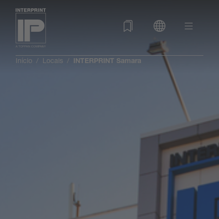
Início
Locais
INTERPRINT Samara