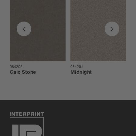
084202
084201
08
Calx Stone
Midnight
C