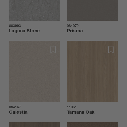
083993
084072
Laguna Stone
Prisma
084167
11061
Calestia
Tamana Oak