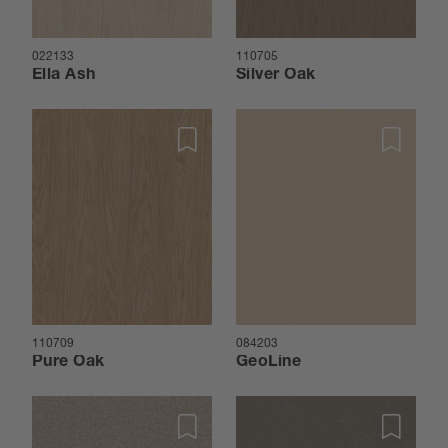
022133
110705
Ella Ash
Silver Oak
110709
084203
Pure Oak
GeoLine