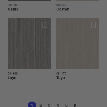
035094
084147
Naulo
Corten
084169
084170
Layn
Tayo
1
2
3
4
5