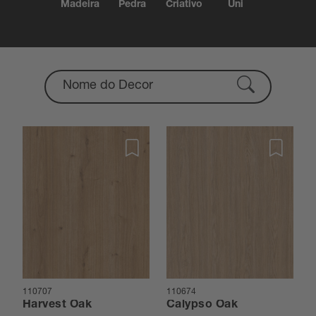
Madeira
Pedra
Criativo
Uni
110707
110674
Harvest Oak
Calypso Oak