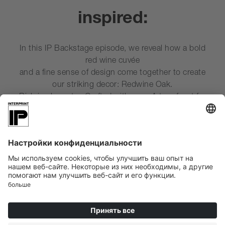
inspired:
In this IP Backstage episode, we reveal how a bold
red wine cuvée
and a fine sense of design come together to create
our striking decor: Redwine Oak.
Rich in character. Crafted with care. A true feast for
the senses.
Для загрузки сервиса
YouTube Video нам
необходимо ваше
согласие!
Мы используем сторонний сервис для