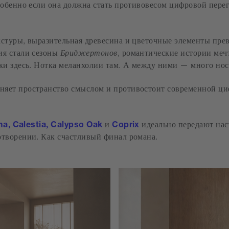
собенно если она должна стать противовесом цифровой пере
стуры, выразительная древесина и цветочные элементы пре
ия стали сезоны
Бриджертонов
, романтические истории меч
ки здесь. Нотка меланхолии там. А между ними — много нос
няет пространство смыслом и противостоит современной ци
ma, Calestia, Calypso Oak
и
Coprix
идеально передают нас
творении. Как счастливый финал романа.