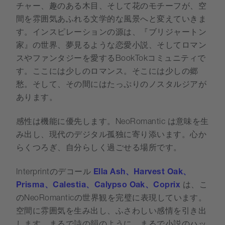
チャー、趣のある木目、そして花のモチーフが、空
間を雰囲気あふれる文学的な風景へと変えていきま
す。インスピレーションの源は、『ブリジャートン
家』の世界、夢見るような恋愛小説、そしてロマン
スやファンタジーを愛するBookTokコミュニティで
す。ここには少しのロマンス。そこには少しの郷
愁。そして、その間にはたっぷりのノスタルジアが
あります。
感性は機能に優先します。NeoRomantic は意味を生
み出し、現代のデジタル孤独に寄り添います。心か
らくつろぎ、自分らしく過ごせる場所です。
Interprintのデコール
Ella Ash、Harvest Oak、
Prisma、Calestia、Calypso Oak、Coprix
は、こ
のNeoRomanticの世界観を完璧に表現しています。
空間に雰囲気を生み出し、ふさわしい感情を引き出
します。まるで詩の韻のように。まるで小説のハッ