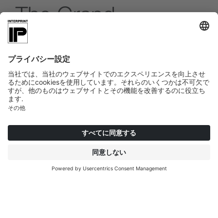
The Grand
ドラマを、もっと。
時代の感性はこう告げています。インテリアデザイ
ンにおける豊かで華やかな表現が、いま再び脚光を
浴びています。それもかつてないほどに。ミニマリ
ズムと抑制の時代を経て、新たな欲求が生まれてい
ます。より多くの人々が、自宅を一日の中で最も魅
力的な場所にしたいと考えています。豊かに。温か
く。生き生きと。ドアを開けた瞬間に、何かを返し
てくれる空間を求めているのです。
妥協よりも歓びを。軽やかさよりも存在感を。その
価値観は素材にも表れています。生命力あふれるダ
ークウッド。深みと重厚感のあるストーン。個性を
宿した表面材。人々は、自分自身の最高の姿を追い