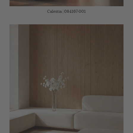
Calestia | 084167-001