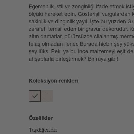
Egemenlik, stil ve zenginliği ifade etmek ist
ölçülü hareket edin. Gösterişli vurgulardan 
sakinlik ve dinginlik yayıl. İşte bu yüzden 
zarafeti temsil eden bir gravür dekorudur. 
altın damarlar, pürüzsüzce cilalanmış merm
telaş olmadan ilerler. Burada hiçbir şey yük
şey lüks. Peki ya bu ince malzemeyi eşit der
ahşaplarla birleştirmek? Bir rüya gibi!
Koleksiyon renkleri
Özellikler
Taş
diğerleri