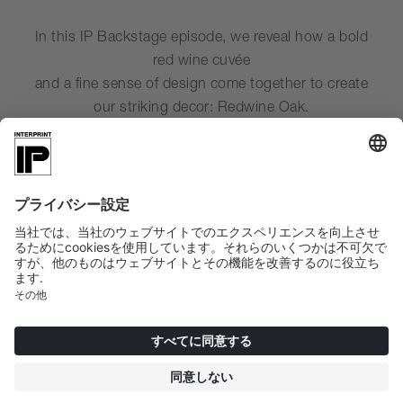
In this IP Backstage episode, we reveal how a bold
red wine cuvée
and a fine sense of design come together to create
our striking decor: Redwine Oak.
Rich in character. Crafted with care. A true feast for
the senses.
YouTube Video サービスを読
み込むには、お客様の同意が必
要です！
当社はサードパーティのサービスを使い、
お客様のアクティビティに関するデータを
収集する可能性のある動画コンテンツを埋
め込みます。詳細を確認し、この動画再生