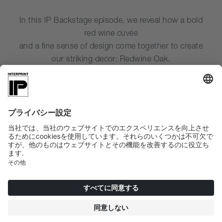
In this IP Backstage episode, we reveal how a bold
red wine cuvée
and a fine sense of design come together to create
our striking decor: Redwine Oak.
Rich in character. Crafted with care. A true feast for
the senses.
YouTube Video サービスを読
み込むには、お客様の同意が必
要です！
当社はサードパーティのサービスを使い、
お客様のアクティビティに関するデータを
収集する可能性のある動画コンテンツを埋
め込みます。詳細を確認し、この動画再生