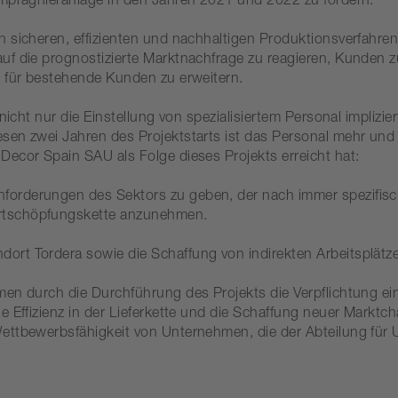
Imprägnieranlage in den Jahren 2021 und 2022 zu fördern.
 sicheren, effizienten und nachhaltigen Produktionsverfahren
f die prognostizierte Marktnachfrage zu reagieren, Kunden zu
e für bestehende Kunden zu erweitern.
 nicht nur die Einstellung von spezialisiertem Personal impliz
sen zwei Jahren des Projektstarts ist das Personal mehr und
Decor Spain SAU als Folge dieses Projekts erreicht hat:
 Anforderungen des Sektors zu geben, der nach immer spezifisc
 Wertschöpfungskette anzunehmen.
andort Tordera sowie die Schaffung von indirekten Arbeitsplätz
en durch die Durchführung des Projekts die Verpflichtung ei
e Effizienz in der Lieferkette und die Schaffung neuer Marktc
Wettbewerbsfähigkeit von Unternehmen, die der Abteilung für