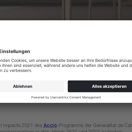
Alt Impacte 2021 des
Acció
-Programms der Generalitat de Cat