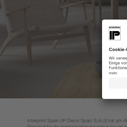
I
nterprint Spain (IP Decor Spain S.A.U) hat am 