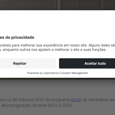
cipou no Alt Impacte 2021 do programa
Acció
da Generalitat de
a de impregnação durante 2021 e 2022.