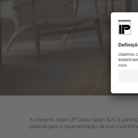
A Interprint Spain (IP Decor Spain S.A.U) parti
pessoal para a implementação da sua nova linh